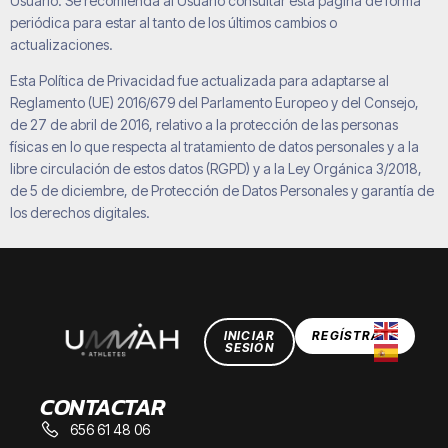
Usuario. Se recomienda al Usuario consultar esta página de forma
periódica para estar al tanto de los últimos cambios o
actualizaciones.
Esta Política de Privacidad fue actualizada para adaptarse al
Reglamento (UE) 2016/679 del Parlamento Europeo y del Consejo,
de 27 de abril de 2016, relativo a la protección de las personas
físicas en lo que respecta al tratamiento de datos personales y a la
libre circulación de estos datos (RGPD) y a la Ley Orgánica 3/2018,
de 5 de diciembre, de Protección de Datos Personales y garantía de
los derechos digitales.
INICIAR
REGÍSTRATE
SESIÓN
CONTACTAR
656 61 48 06